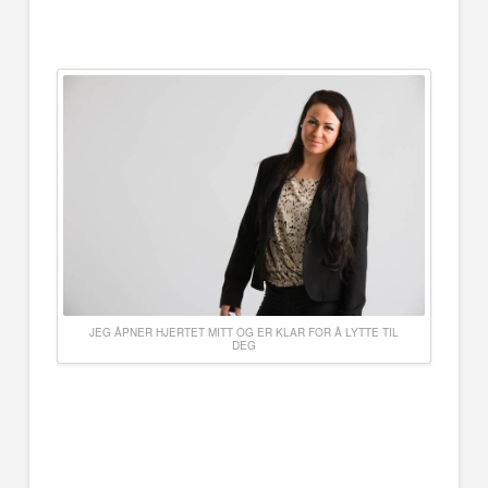
JEG ÅPNER HJERTET MITT OG ER KLAR FOR Å LYTTE TIL
DEG