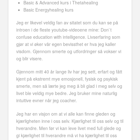
Basic & Advanced kurs i Thetahealing
Basic Energyhealing kurs
Jeg er likevel veldig fan av sitatet som du kan se på
introen i de fleste youtube-videoene mine: Don`t
confuse education with intelligence. Livserfaring som
gjør at vi øker vår egen bevissthet er hva jeg kaller
visdom. Gjennom smerte og utfordringer så vokser vi
og blir visere.
Gjennom mitt 40 år lange liv har jeg sett, erfart og fått
kjent på ekstremt mye emosjonell, fysisk og psykisk
smerte, men så lærte jeg meg å bli glad i meg selv og
livet ble veldig mye bedre. Jeg bruker mine naturlig
intuitive evner når jeg coacher.
Jeg har en visjon om at vi alle kan finne gleden og
kjærligheten inne i oss selv. Kjærlighet til oss selv og til
hverandre. Men før vi kan leve livet med full glede og
gi kjærlighet til hverandre må vi ha kjærlighet til oss