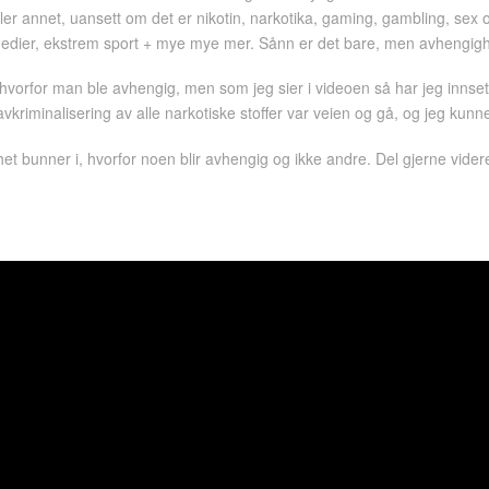
ler annet, uansett om det er nikotin, narkotika, gaming, gambling, sex
edier, ekstrem sport + mye mye mer. Sånn er det bare, men avhengighe
 hvorfor man ble avhengig, men som jeg sier i videoen så har jeg innsett
kriminalisering av alle narkotiske stoffer var veien og gå, og jeg kunn
bunner i, hvorfor noen blir avhengig og ikke andre. Del gjerne videre om