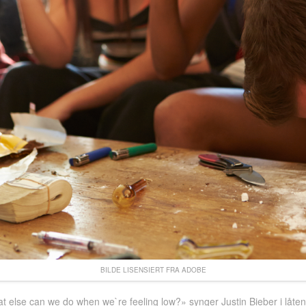
BILDE LISENSIERT FRA ADOBE
else can we do when we`re feeling low?» synger Justin Bieber i låten 