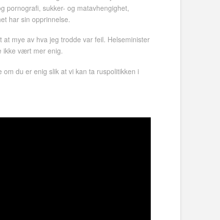
 og pornografi, sukker- og matavhengighet,
t har sin opprinnelse.
 at mye av hva jeg trodde var feil. Helseminister
e ikke vært mer enig.
 du er enig slik at vi kan ta ruspolitikken i