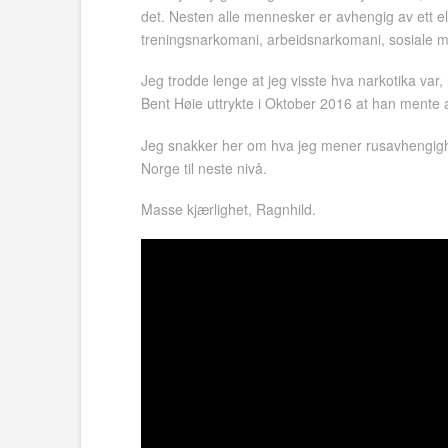
det. Nesten alle mennesker er avhengig av ett el
treningsnarkomani, arbeidsnarkomani, sosiale m
Jeg trodde lenge at jeg visste hva narkotika var,
Bent Høie uttrykte i Oktober 2016 at han mente av
Jeg snakker her om hva jeg mener rusavhengighet 
Norge til neste nivå.
Masse kjærlighet, Ragnhild.