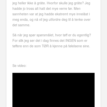
jeg heller ikke å gråte. Hvorfor skulle jeg gråte? Jeg
hadde jo tross alt hatt det mye verre før. Men
sannheten var at jeg hadde ekstremt mye innelåst i
meg enda, og nå vil jeg utfordre deg til å tenke over
det samme.
Så når jeg spør spørsmålet, hvor tøff er du egentlig?
For slik jeg ser det i dag finnes det INGEN som er
tøffere enn de som TØR å kjenne på følelsene sine.
Se video: