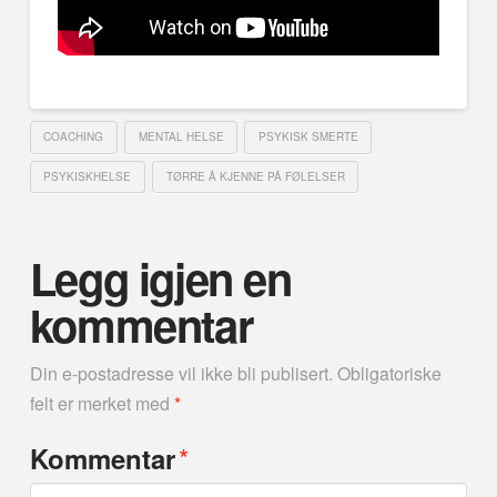
COACHING
MENTAL HELSE
PSYKISK SMERTE
PSYKISKHELSE
TØRRE Å KJENNE PÅ FØLELSER
Legg igjen en
kommentar
Din e-postadresse vil ikke bli publisert.
Obligatoriske
felt er merket med
*
*
Kommentar