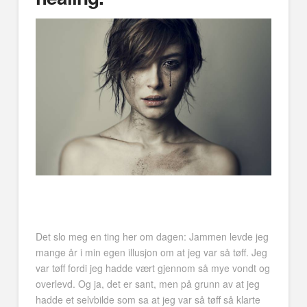
Det slo meg en ting her om dagen: Jammen levde jeg
mange år i min egen illusjon om at jeg var så tøff. Jeg
var tøff fordi jeg hadde vært gjennom så mye vondt og
overlevd. Og ja, det er sant, men på grunn av at jeg
hadde et selvbilde som sa at jeg var så tøff så klarte