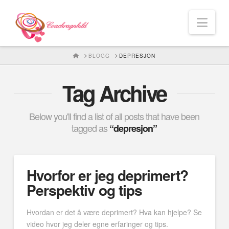
Nav
HOME
BLOGG
DEPRESJON
Tag Archive
Below you'll find a list of all posts that have been
tagged as
“depresjon”
Hvorfor er jeg deprimert?
Perspektiv og tips
Hvordan er det å være deprimert? Hva kan hjelpe? Se
video hvor jeg deler egne erfaringer og tips.