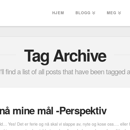
HJEM
BLOGG
MEG
Tag Archive
ll find a list of all posts that have been tagged 
å nå mine mål -Perspektiv
ld… Yes! Det er ferie og nå skal vi slappe av, nyte og kose oss…. elle