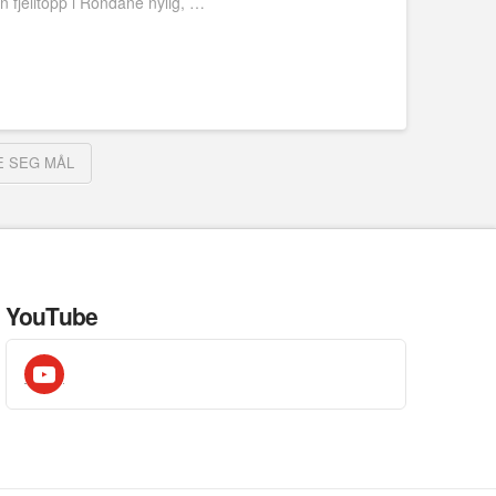
n fjelltopp i Rondane nylig, …
E SEG MÅL
YouTube
youtube