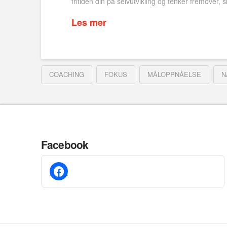
fritiden din på selvutvikling og tenker fremover
Les mer
COACHING
FOKUS
MÅLOPPNÅELSE
N
Facebook
facebook