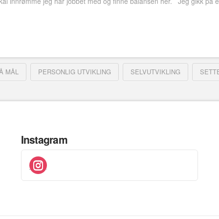
, skal innrømme jeg har jobbet med og finne balansen her. Jeg gikk på e
Å MÅL
PERSONLIG UTVIKLING
SELVUTVIKLING
SETT
Instagram
instagram