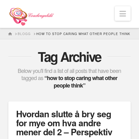
Nav
HOME
BLOGG
HOW TO STOP CARING WHAT OTHER PEOPLE THINK
Tag Archive
Below you'll find a list of all posts that have been
tagged as
“how to stop caring what other
people think”
Hvordan slutte å bry seg
for mye om hva andre
mener del 2 – Perspektiv