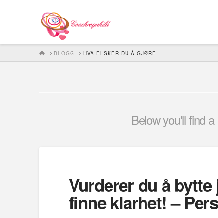
HOME
BLOGG
HVA ELSKER DU Å GJØRE
Below you'll find a
Vurderer du å bytte
finne klarhet! – Per