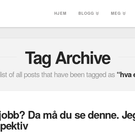
HJEM
BLOGG
MEG
Tag Archive
 list of all posts that have been tagged as
“hva 
 jobb? Da må du se denne. Jeg
spektiv