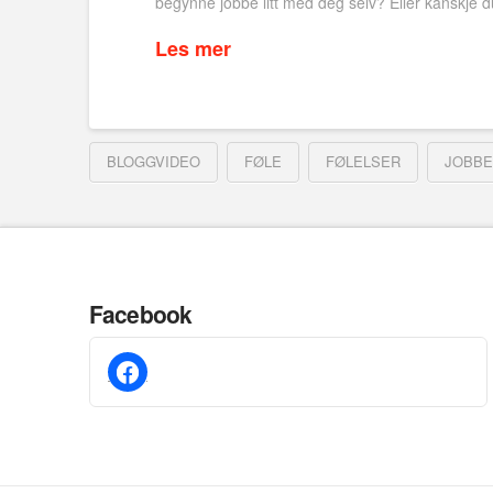
begynne jobbe litt med deg selv? Eller kanskje d
Les mer
BLOGGVIDEO
FØLE
FØLELSER
JOBBE
Facebook
facebook