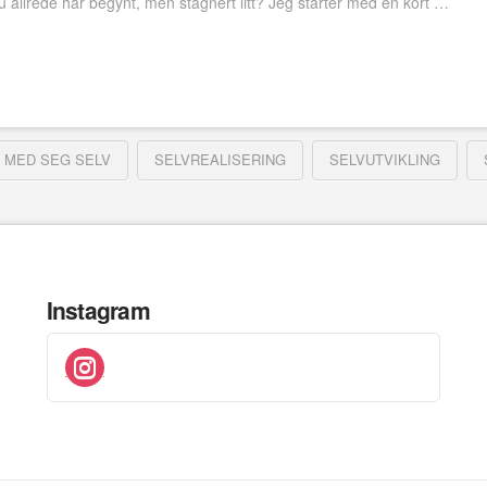
u allrede har begynt, men stagnert litt? Jeg starter med en kort …
 MED SEG SELV
SELVREALISERING
SELVUTVIKLING
Instagram
instagram