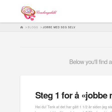
HOME
BLOGG
JOBBE MED SEG SELV
Below you'll find 
Steg 1 for å «jobbe
Hei du! Tenk at det har gått 1 1/2 år siden jeg si