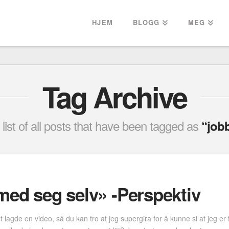
HJEM
BLOGG
MEG
Tag Archive
a list of all posts that have been tagged as
“job
 med seg selv» -Perspektiv
st lagde en video, så du kan tro at jeg supergira for å kunne si at jeg er 