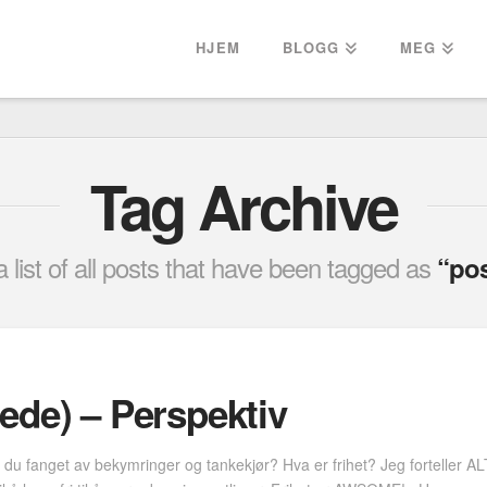
HJEM
BLOGG
MEG
Tag Archive
 a list of all posts that have been tagged as
“pos
glede) – Perspektiv
 du fanget av bekymringer og tankekjør? Hva er frihet? Jeg forteller ALT