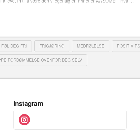
i til å leve, fri til å være den vi egentlig er. Frihet er AWSOME! Hva …
FØL DEG FRI
FRIGJØRING
MEDFØLELSE
POSITIV P
PPE FORDØMMELSE OVENFOR DEG SELV
Instagram
instagram