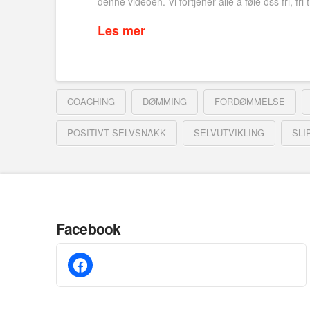
denne videoen. Vi fortjener alle å føle oss fri, fr
Les mer
COACHING
DØMMING
FORDØMMELSE
POSITIVT SELVSNAKK
SELVUTVIKLING
SLI
Facebook
facebook