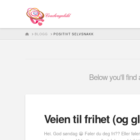
HOME
BLOGG
POSITIVT SELVSNAKK
Below you'll find
Veien til frihet (og 
Hei. God søndag 😀 Føler du deg fri?? Eller føler