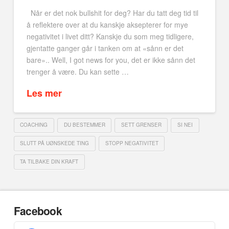
Når er det nok bullshit for deg? Har du tatt deg tid til
å reflektere over at du kanskje aksepterer for mye
negativitet i livet ditt? Kanskje du som meg tidligere,
gjentatte ganger går i tanken om at «sånn er det
bare».. Well, I got news for you, det er ikke sånn det
trenger å være. Du kan sette …
Les mer
COACHING
DU BESTEMMER
SETT GRENSER
SI NEI
SLUTT PÅ UØNSKEDE TING
STOPP NEGATIVITET
TA TILBAKE DIN KRAFT
Facebook