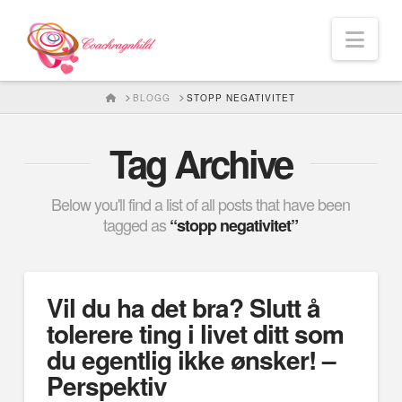
Nav
HOME
BLOGG
STOPP NEGATIVITET
Tag Archive
Below you'll find a list of all posts that have been
tagged as
“stopp negativitet”
Vil du ha det bra? Slutt å
tolerere ting i livet ditt som
du egentlig ikke ønsker! –
Perspektiv