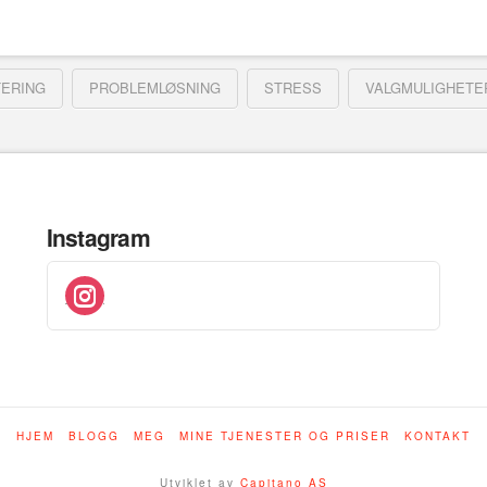
ERING
PROBLEMLØSNING
STRESS
VALGMULIGHETE
Instagram
instagram
HJEM
BLOGG
MEG
MINE TJENESTER OG PRISER
KONTAKT
Utviklet av
Capitano AS