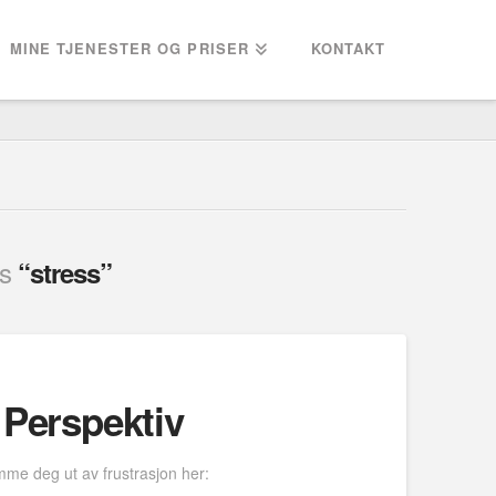
MINE TJENESTER OG PRISER
KONTAKT
as
“stress”
– Perspektiv
omme deg ut av frustrasjon her: