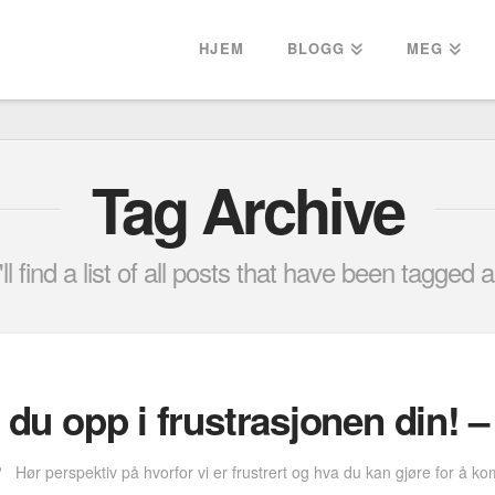
HJEM
BLOGG
MEG
Tag Archive
l find a list of all posts that have been tagged 
r du opp i frustrasjonen din! 
 Hør perspektiv på hvorfor vi er frustrert og hva du kan gjøre for å k