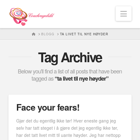
Nav
HOME
BLOGG
TA LIVET TIL NYE HØYDER
Tag Archive
Below you'll find a list of all posts that have been
tagged as
“ta livet til nye høyder”
Face your fears!
Gjør det du egentlig ikke tør! Hver eneste gang jeg
selv har tatt steget i å gjøre det jeg egentlig ikke tør,
har det tatt livet mitt til uante høyder. Jeg har nettopp