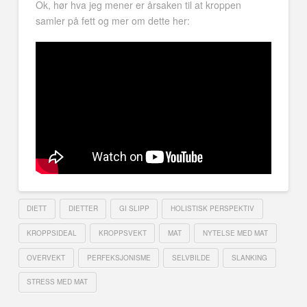
Ok, hør hva jeg mener er årsaken til at kroppen
samler på fett og mer om dette her:
DIETT
DIETTER
GI SLIPP
HOLISTISK PERSPEKTIV
KROPPSIDEAL
KROPPSVEKT
MAT
NYTELSE MED MAT
OVERVEKT
PERFEKSJONISME
SELVBILDE
SLANKING
STRESS MED MAT