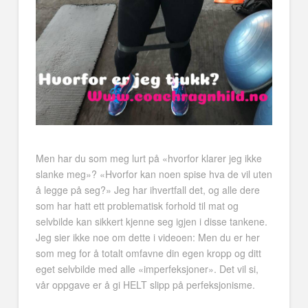
Men har du som meg lurt på «hvorfor klarer jeg ikke
slanke meg»? «Hvorfor kan noen spise hva de vil uten
å legge på seg?» Jeg har ihvertfall det, og alle dere
som har hatt ett problematisk forhold til mat og
selvbilde kan sikkert kjenne seg igjen i disse tankene.
Jeg sier ikke noe om dette i videoen: Men du er her
som meg for å totalt omfavne din egen kropp og ditt
eget selvbilde med alle «imperfeksjoner». Det vil si,
vår oppgave er å gi HELT slipp på perfeksjonisme.