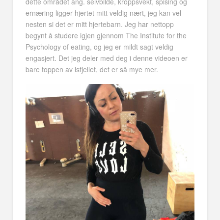
dette området ang. selvbilde, kroppsvekt, spising og
ernæring ligger hjertet mitt veldig nært, jeg kan vel
nesten si det er mitt hjertebarn. Jeg har nettopp
begynt å studere igjen gjennom The Institute for the
Psychology of eating, og jeg er mildt sagt veldig
engasjert. Det jeg deler med deg i denne videoen er
bare toppen av isfjellet, det er så mye mer.