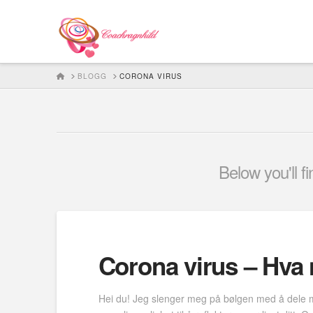
HOME
BLOGG
CORONA VIRUS
Below you'll f
Corona virus – Hva 
Hei du! Jeg slenger meg på bølgen med å dele mi