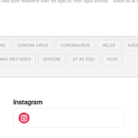
. Og ikke bare reflektere over ditt eget liv, men også andres. Visste du 
NG
CORONA VIRUS
CORONAVIRUS
HELSE
HJE
AKK MED NOEN
SYKDOM
UT AV EGO
VLOG
Instagram
instagram