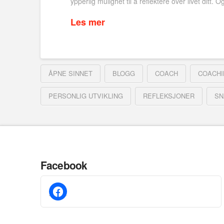
ypperlig mulighet til å reflektere over livet ditt
Les mer
ÅPNE SINNET
BLOGG
COACH
COACHI
PERSONLIG UTVIKLING
REFLEKSJONER
SN
Facebook
facebook