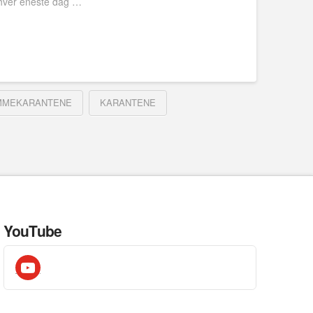
at hver eneste dag …
MMEKARANTENE
KARANTENE
YouTube
youtube