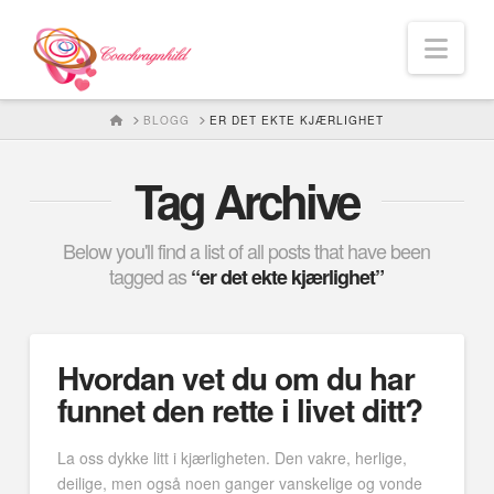
Nav
HOME
BLOGG
ER DET EKTE KJÆRLIGHET
Tag Archive
Below you'll find a list of all posts that have been
tagged as
“er det ekte kjærlighet”
Hvordan vet du om du har
funnet den rette i livet ditt?
La oss dykke litt i kjærligheten. Den vakre, herlige,
deilige, men også noen ganger vanskelige og vonde