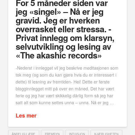
For 5 måneder siden var
jeg «singel» – Nå er jeg
gravid. Jeg er hverken
overrasket eller stressa. -
Privat innlegg om klarsyn,
selvutvikling og lesing av
«The akashic records»
-Nederst i innlegget vil jeg beskrive meditasjonen som
tok meg (og som du kan gjøre hvis du er interessert i
dette) til lesning av fremtiden- Hei! Dette er første
blogginnlegget mitt på over en måned. Det har vært
ferie og jeg har vært skikkelig dårlig form så jeg har
satt alt som kunne settes unna – unna. Nå er jeg …
Les mer
ÅNDELIG LÆRE
FREMSYN
INTUISJON
KJÆRLIGHETEN