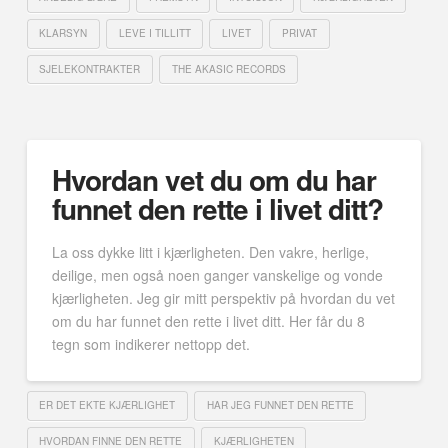
KLARSYN
LEVE I TILLITT
LIVET
PRIVAT
SJELEKONTRAKTER
THE AKASIC RECORDS
Hvordan vet du om du har
funnet den rette i livet ditt?
La oss dykke litt i kjærligheten. Den vakre, herlige,
deilige, men også noen ganger vanskelige og vonde
kjærligheten. Jeg gir mitt perspektiv på hvordan du vet
om du har funnet den rette i livet ditt. Her får du 8
tegn som indikerer nettopp det.
ER DET EKTE KJÆRLIGHET
HAR JEG FUNNET DEN RETTE
HVORDAN FINNE DEN RETTE
KJÆRLIGHETEN