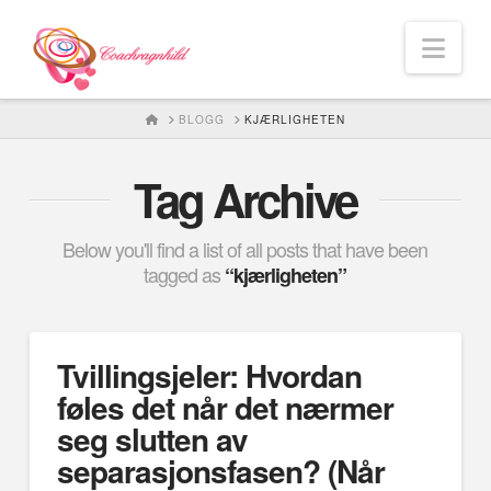
Nav
HOME
BLOGG
KJÆRLIGHETEN
Tag Archive
Below you'll find a list of all posts that have been
tagged as
“kjærligheten”
Tvillingsjeler: Hvordan
føles det når det nærmer
seg slutten av
separasjonsfasen? (Når