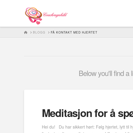
HOME
BLOGG
FÅ KONTAKT MED HJERTET
Below you'll find a 
Meditasjon for å spø
Hei du! Du har sikkert hørt: Følg hjertet, lytt til