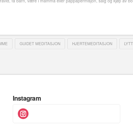
i gravid, få barn, være i mamma eller pappapermisjon, salg og kjøp av bo
EMME
GUIDET MEDITASJON
HJERTEMEDITASJON
LYTT
Instagram
instagram