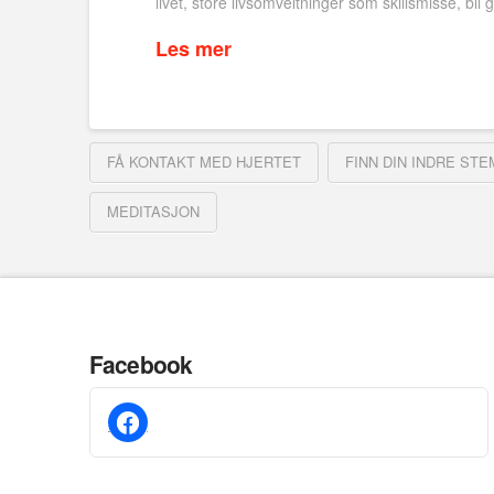
livet, store livsomveltninger som skillsmisse, bl
Les mer
FÅ KONTAKT MED HJERTET
FINN DIN INDRE ST
MEDITASJON
Facebook
facebook