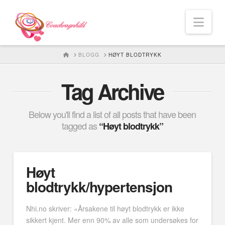
Nav
HOME
BLOGG
HØYT BLODTRYKK
Tag Archive
Below you'll find a list of all posts that have been
tagged as
“Høyt blodtrykk”
Høyt
blodtrykk/hypertensjon
Nhi.no skriver: «Årsakene til høyt blodtrykk er ikke
sikkert kjent. Mer enn 90% av alle som undersøkes for