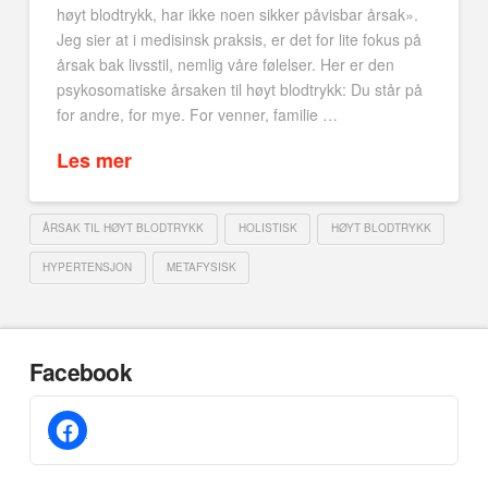
høyt blodtrykk, har ikke noen sikker påvisbar årsak».
Jeg sier at i medisinsk praksis, er det for lite fokus på
årsak bak livsstil, nemlig våre følelser. Her er den
psykosomatiske årsaken til høyt blodtrykk: Du står på
for andre, for mye. For venner, familie …
Les mer
ÅRSAK TIL HØYT BLODTRYKK
HOLISTISK
HØYT BLODTRYKK
HYPERTENSJON
METAFYSISK
Facebook
facebook