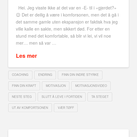
Hei. Jeg visste ikke at det var en -E- til i «gjerdet?»
😉 Det er deilig å være i komforsonen, men det å gå i
det samme gamle uten ekspansjon er faktisk hva jeg
ville kalle en sakte, men sikkert død. For etter en
stund med det komfortable, så blir vi lei, vi vil noe
mer… men så var …
Les mer
COACHING
ENDRING
FINN DIN INDRE STYRKE
FINN DIN KRAFT
MOTIVASJON
MOTIVASJONSVIDEO
NESTE STEG
SLUTT Å LEVE I FORTIDEN
TA STEGET
UT AV KOMFORTSONEN
VÆR TØFF