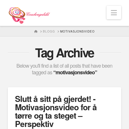
Nav
HOME
BLOGG
MOTIVASJONSVIDEO
Tag Archive
Below you'll find a list of all posts that have been
tagged as
“motivasjonsvideo”
Slutt å sitt på gjerdet! -
Motivasjonsvideo for å
tørre og ta steget –
Perspektiv