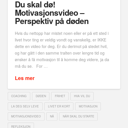
Du skal dø!
Motivasjonsvideo –
Perspektiv på døden
Hvis du nettopp har mistet noen eller er på ett sted i
livet hvor ting er veldig vondt og vanskelig, er IKKE
dette en video for deg. Er du derimot på stedet hvil,
og har gått i den samme tralten over lengre tid og
ønsker å få motivasjon til å komme deg videre, ja da
må du se. For …
Les mer
COACHING
DØDEN
FRIHET
HVA VIL DU
LA DEG SELV LEVE
LIVET ER KORT
MOTIVASJON
MOTIVASJONSVIDEO
NÅ
NÅR SKAL DU STARTE
REFLEKSJON