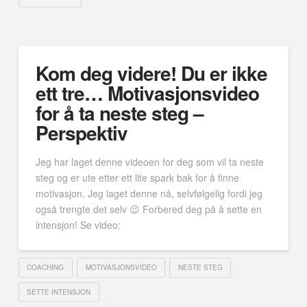
Kom deg videre! Du er ikke
ett tre… Motivasjonsvideo
for å ta neste steg –
Perspektiv
Jeg har laget denne videoen for deg som vil ta neste
steg og er ute etter ett lite spark bak for å finne
motivasjon. Jeg laget denne nå, selvfølgelig fordi jeg
også trengte det selv 😉 Forbered deg på å sette en
intensjon! Se video:
COACHING
MOTIVASJONSVIDEO
NESTE STEG
SETTE INTENSJON