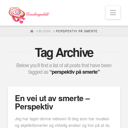
Nav
HOME
BLOGG
PERSPEKTIV PÅ SMERTE
Tag Archive
Below you'll find a list of all posts that have been
tagged as
“perspektiv på smerte”
En vei ut av smerte –
Perspektiv
Jeg har laget denne videoen til deg som har muskel-
og skjellettsmerter og virkelig ønsker og tror på at du