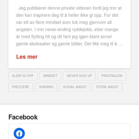
Jeg publiserer denne private videoen fordi jeg tror at
den kan inspirere deg til å heller ikke gi opp. For det
var ett av flere mindset som tok meg gjennom all
angsten. I min never-ending ryddejobb, etter mange
år med flytting hit og dit fant jeg igjen blant annet
gamle skolesaker og gamle bilder. Det fikk meg til å …
Les mer
ALDRI GI OPP
MINDSET
NEVER GIVE UP
PRESTASJON
PRESTERE
SHARING
SOSIAL ANGST
STERK ANGST
Facebook
facebook