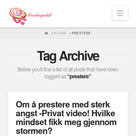
Nav
HOME
BLOGG
PRESTERE
Tag Archive
Below you'll find a list of all posts that have been
tagged as
“prestere”
Om å prestere med sterk
angst -Privat video! Hvilke
mindset fikk meg gjennom
stormen?