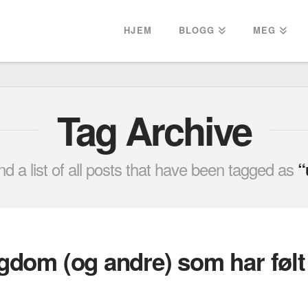
HJEM
BLOGG
MEG
Tag Archive
ind a list of all posts that have been tagged as
“
ngdom (og andre) som har følt 