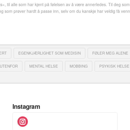
ts», til alle som har kjent på følelsen av å være annerledes. Til deg som 
eg som prøver hardt å passe inn, selv om du kanskje har veldig få ven
ERT
EGENKJÆRLIGHET SOM MEDISIN
FØLER MEG ALENE
 UTENFOR
MENTAL HELSE
MOBBING
PSYKISK HELSE
Instagram
instagram