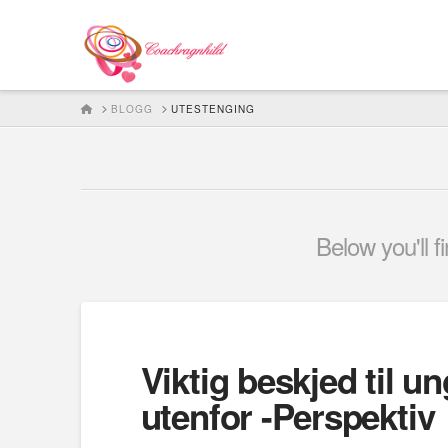
HOME
BLOGG
UTESTENGING
Below you'll f
Viktig beskjed til u
utenfor -Perspektiv