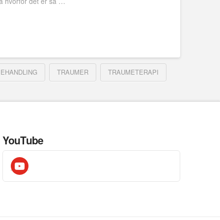
å hvorfor det er så …
EHANDLING
TRAUMER
TRAUMETERAPI
YouTube
youtube