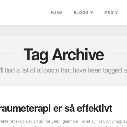
HJEM
BLOGG
MEG
Tag Archive
l find a list of all posts that have been tagged 
aumeterapi er så effektivt
te refleksjon av alt du har vært i gjennom i løpet av livet. Alt vi oppl