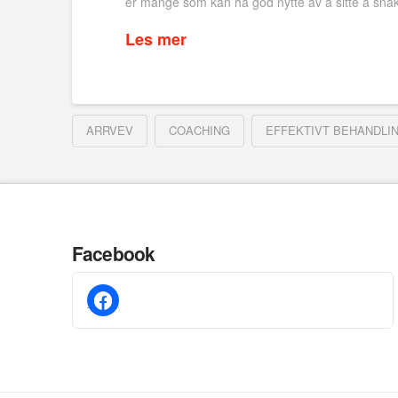
er mange som kan ha god nytte av å sitte å snak
Les mer
ARRVEV
COACHING
EFFEKTIVT BEHANDLI
Facebook
facebook