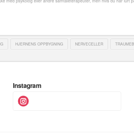
ke med psykolog eller andre samtaleterapeuter, men hvis du har lurt p
NG
HJERNENS OPPBYGNING
NERVECELLER
TRAUMEB
Instagram
instagram