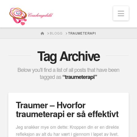
Nav
HOME
BLOGG
TRAUMETERAPI
Tag Archive
Below you'll find a list of all posts that have been
tagged as
“traumeterapi”
Traumer – Hvorfor
traumeterapi er så effektivt
Jeg snakker mye om dette: Kroppen din er en direkte
refleksjon av alt du har vært i gjennom i løpet av livet.