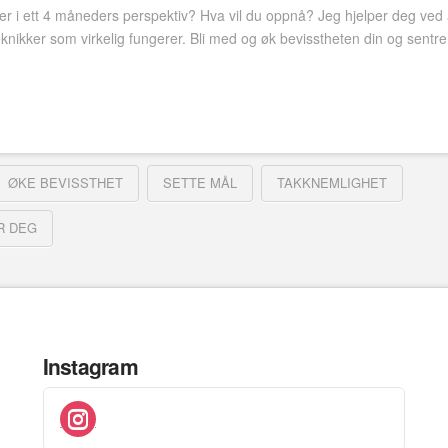
r i ett 4 måneders perspektiv? Hva vil du oppnå? Jeg hjelper deg ved å s
 teknikker som virkelig fungerer. Bli med og øk bevisstheten din og sen
ØKE BEVISSTHET
SETTE MÅL
TAKKNEMLIGHET
R DEG
Instagram
instagram