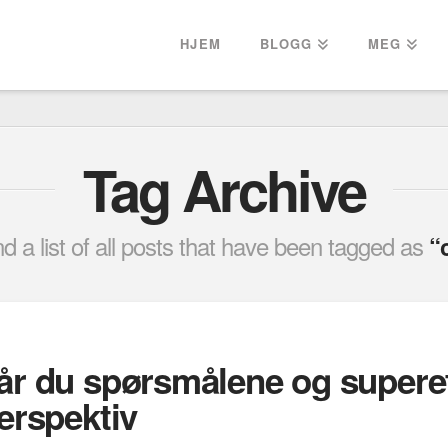
HJEM
BLOGG
MEG
Tag Archive
ind a list of all posts that have been tagged as
“
år du spørsmålene og supereff
erspektiv