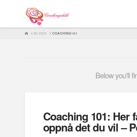
HOME
BLOGG
COACHING101
Below you'll f
Coaching 101: Her f
oppnå det du vil – P