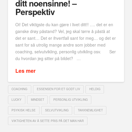
ditt noensinne! –
Perspektiv
Oi! Det viktigste du kan gjøre i livet ditt!! …. det er en
ganske drøy påstand? Vel, jeg skal tørre å påstå at
det er sant… Det er ihvertfall sant for meg… og det er
sant for så utrolig mange andre som jobber med
coaching, selvutvikling, personlig utvikling osv. Ser
du hvordan jeg sitter på bildet? …
Les mer
COACHING
ESSENSEN FOR ET GODT LIV
HELDIG
LUCKY
MINDSET
PERSONLIG UTVIKLING
PSYKISK HELSE
SELVUTVIKLING
TAKKNEMLIGHET
VIKTIGHETEN AV Å SETTE PRIS PÅ DET MAN HAR