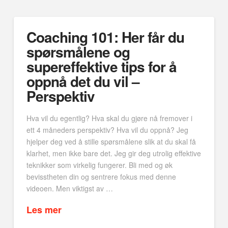
Coaching 101: Her får du
spørsmålene og
supereffektive tips for å
oppnå det du vil –
Perspektiv
Hva vil du egentlig? Hva skal du gjøre nå fremover i
ett 4 måneders perspektiv? Hva vil du oppnå? Jeg
hjelper deg ved å stille spørsmålene slik at du skal få
klarhet, men ikke bare det. Jeg gir deg utrolig effektive
teknikker som virkelig fungerer. Bli med og øk
bevisstheten din og sentrere fokus med denne
videoen. Men viktigst av …
Les mer