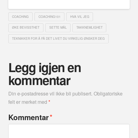
COACHING
COACHING101
HVA VIL JEG
ØKE BEVISSTHET
SETTE MÅL
TAKKNEMLIGHET
TEKNIKKER FOR Å FÅ DET LIVET DU VIRKELIG ØNSKER DEG
Legg igjen en
kommentar
Din e-postadresse vil ikke bli publisert.
Obligatoriske
felt er merket med
*
*
Kommentar