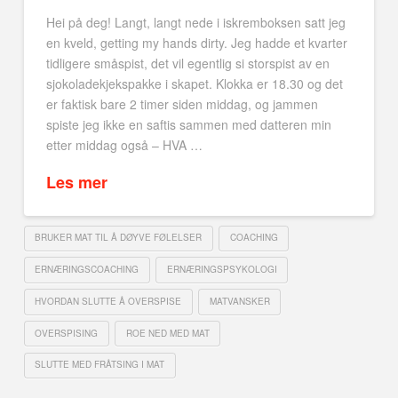
Hei på deg! Langt, langt nede i iskremboksen satt jeg
en kveld, getting my hands dirty. Jeg hadde et kvarter
tidligere småspist, det vil egentlig si storspist av en
sjokoladekjekspakke i skapet. Klokka er 18.30 og det
er faktisk bare 2 timer siden middag, og jammen
spiste jeg ikke en saftis sammen med datteren min
etter middag også – HVA …
Les mer
BRUKER MAT TIL Å DØYVE FØLELSER
COACHING
ERNÆRINGSCOACHING
ERNÆRINGSPSYKOLOGI
HVORDAN SLUTTE Å OVERSPISE
MATVANSKER
OVERSPISING
ROE NED MED MAT
SLUTTE MED FRÅTSING I MAT