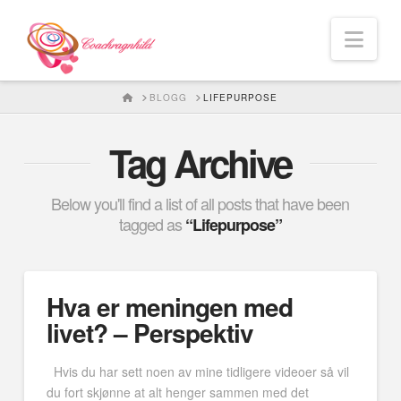
Nav
HOME
BLOGG
LIFEPURPOSE
Tag Archive
Below you'll find a list of all posts that have been
tagged as
“Lifepurpose”
Hva er meningen med
livet? – Perspektiv
Hvis du har sett noen av mine tidligere videoer så vil
du fort skjønne at alt henger sammen med det