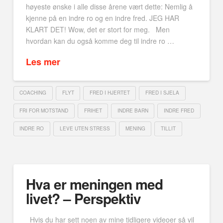
høyeste ønske i alle disse årene vært dette: Nemlig å
kjenne på en indre ro og en indre fred. JEG HAR
KLART DET! Wow, det er stort for meg. Men
hvordan kan du også komme deg til indre ro …
Les mer
COACHING
FLYT
FRED I HJERTET
FRED I SJELA
FRI FOR MOTSTAND
FRIHET
INDRE BARN
INDRE FRED
INDRE RO
LEVE UTEN STRESS
MENING
TILLIT
Hva er meningen med
livet? – Perspektiv
Hvis du har sett noen av mine tidligere videoer så vil