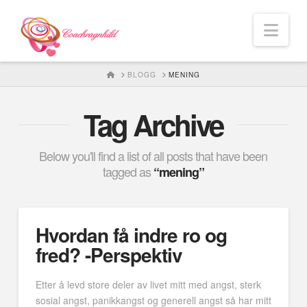
Nav
HOME
BLOGG
MENING
Tag Archive
Below you'll find a list of all posts that have been
tagged as
“mening”
Hvordan få indre ro og
fred? -Perspektiv
Etter å levd store deler av livet mitt med angst, sterk
sosial angst, panikkangst og generell angst så har mitt