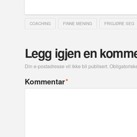
COACHING
FINNE MENING
FRIGJØRE SEG
Legg igjen en komm
Din e-postadresse vil ikke bli publisert.
Obligatorisk
*
Kommentar