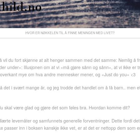
HVOR ER NØKKELEN TIL Å FINNE MENINGEN MED LIVET?
så vil du fort skjønne at alt henger sammen med det samme: Nemlig å fri
der»: Illusjonen om at vi «må gjøre sånn og sånn», at vi ikke er trygge,
eg i overkant mye om hva andre mennesker mener, og «Just do you» <3
 det i svært mange år, og jeg trodde det handlet om å få barn.. men et
 du skal være glad og gjøre det som føles bra. Hvordan komme dit?
 tillærte levemåter og samfunnets generelle forventninger. Dette fordi d
sser inn i boksen kanskje ikke vet, er at det er nettopp dem som er he