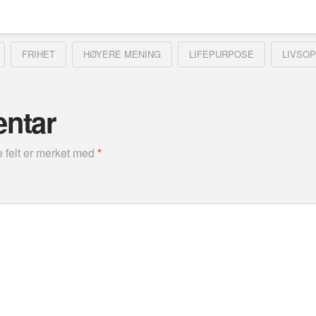
FRIHET
HØYERE MENING
LIFEPURPOSE
LIVSO
entar
e felt er merket med
*