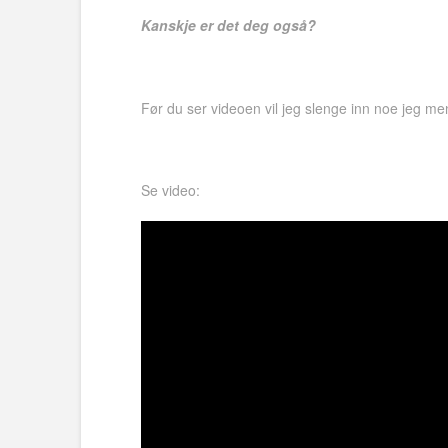
Kanskje er det deg også?
Før du ser videoen vil jeg slenge inn noe jeg mene
Se video: