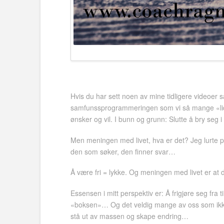
Hvis du har sett noen av mine tidligere videoer 
samfunssprogrammeringen som vi så mange «lider un
ønsker og vil. I bunn og grunn: Slutte å bry s
Men meningen med livet, hva er det? Jeg lurte på
den som søker, den finner svar…
Å være fri = lykke. Og meningen med livet er at
Essensen i mitt perspektiv er: Å frigjøre seg fra
«boksen»… Og det veldig mange av oss som ikke pa
stå ut av massen og skape endring…