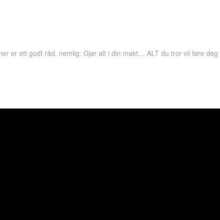
r er ett godt råd, nemlig: Gjør alt i din makt… ALT du tror vil føre deg t