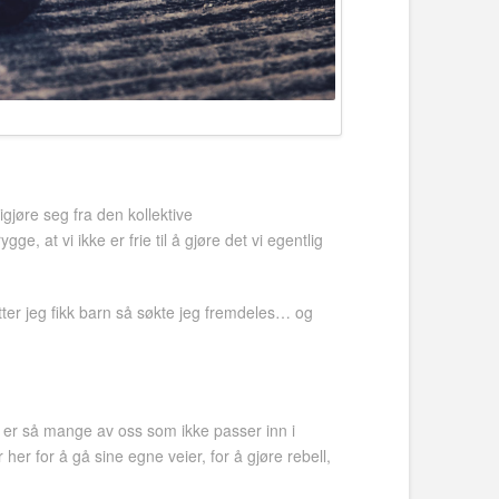
gjøre seg fra den kollektive
 at vi ikke er frie til å gjøre det vi egentlig
ter jeg fikk barn så søkte jeg fremdeles… og
et er så mange av oss som ikke passer inn i
r for å gå sine egne veier, for å gjøre rebell,