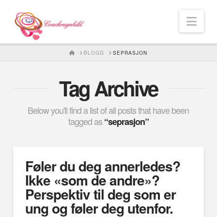
Nav
HOME
BLOGG
SEPRASJON
Tag Archive
Below you'll find a list of all posts that have been
tagged as
“seprasjon”
Føler du deg annerledes?
Ikke «som de andre»?
Perspektiv til deg som er
ung og føler deg utenfor.