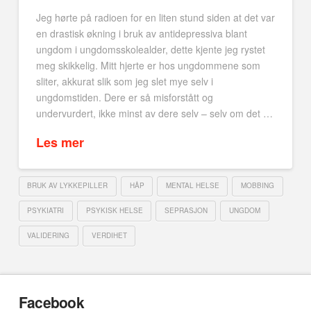
Jeg hørte på radioen for en liten stund siden at det var
en drastisk økning i bruk av antidepressiva blant
ungdom i ungdomsskolealder, dette kjente jeg rystet
meg skikkelig. Mitt hjerte er hos ungdommene som
sliter, akkurat slik som jeg slet mye selv i
ungdomstiden. Dere er så misforstått og
undervurdert, ikke minst av dere selv – selv om det …
Les mer
BRUK AV LYKKEPILLER
HÅP
MENTAL HELSE
MOBBING
PSYKIATRI
PSYKISK HELSE
SEPRASJON
UNGDOM
VALIDERING
VERDIHET
Facebook