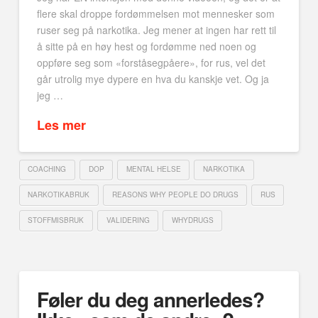
flere skal droppe fordømmelsen mot mennesker som
ruser seg på narkotika. Jeg mener at ingen har rett til
å sitte på en høy hest og fordømme ned noen og
oppføre seg som «forståsegpåere», for rus, vel det
går utrolig mye dypere en hva du kanskje vet. Og ja
jeg …
Les mer
COACHING
DOP
MENTAL HELSE
NARKOTIKA
NARKOTIKABRUK
REASONS WHY PEOPLE DO DRUGS
RUS
STOFFMISBRUK
VALIDERING
WHYDRUGS
Føler du deg annerledes?