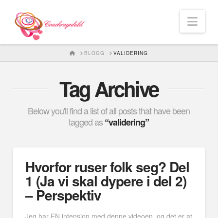
Nav
HOME
BLOGG
VALIDERING
Tag Archive
Below you'll find a list of all posts that have been
tagged as
“validering”
Hvorfor ruser folk seg? Del
1 (Ja vi skal dypere i del 2)
– Perspektiv
Jeg har EN intensjon med denne videoen, og det er at