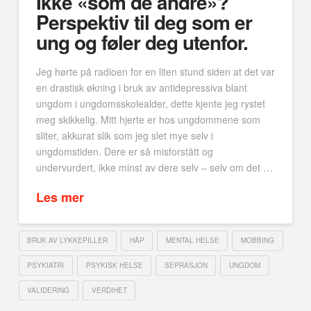
Ikke «som de andre»?
Perspektiv til deg som er
ung og føler deg utenfor.
Jeg hørte på radioen for en liten stund siden at det var
en drastisk økning i bruk av antidepressiva blant
ungdom i ungdomsskolealder, dette kjente jeg rystet
meg skikkelig. Mitt hjerte er hos ungdommene som
sliter, akkurat slik som jeg slet mye selv i
ungdomstiden. Dere er så misforstått og
undervurdert, ikke minst av dere selv – selv om det …
Les mer
BRUK AV LYKKEPILLER
HÅP
MENTAL HELSE
MOBBING
PSYKIATRI
PSYKISK HELSE
SEPRASJON
UNGDOM
VALIDERING
VERDIHET