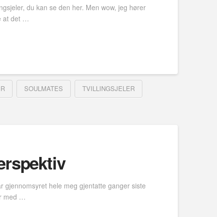
ngsjeler, du kan se den her. Men wow, jeg hører
e at det …
ER
SOULMATES
TVILLINGSJELER
erspektiv
 har gjennomsyret hele meg gjentatte ganger siste
jør med …