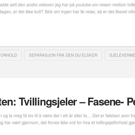
adde sett den andre videoen jeg har på youtube om reisen mellom tvilli
en, er det ikke kult? Selv om ingen har lik reise, så er det likevel oft
FORHOLD
SEPARASJON FRA DEN DU ELSKER
SJELEVENN
en: Tvillingsjeler – Fasene- P
en og la meg få lov til å være der i ett år eller to… Det er følelsen som
 har vært gjennom, det finnes ikke ord for hva et tvillingsjelforhold g