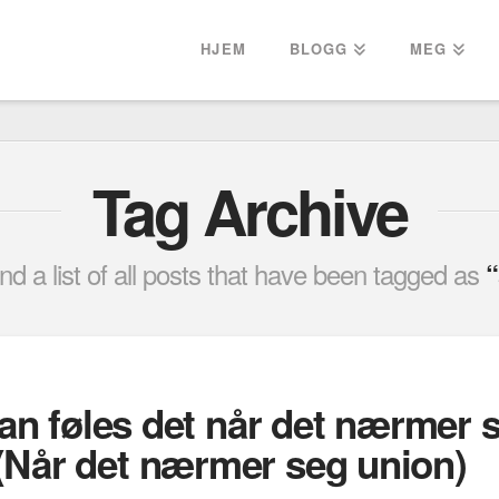
HJEM
BLOGG
MEG
Tag Archive
ind a list of all posts that have been tagged as
“
dan føles det når det nærmer 
(Når det nærmer seg union)