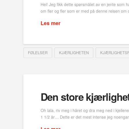
Hei! Jeg fikk dette spørsmålet av en jente som h
om fler og fler som er med på denne reisen om dag
Les mer
FØLELSER
KJÆRLIGHETEN
KJÆRLIGHETS
Den store kjærlighet
Oh lala, riv meg i håret og dra meg ned i kjeller
1 1/2 år… Dette er det mest intense jeg noengang