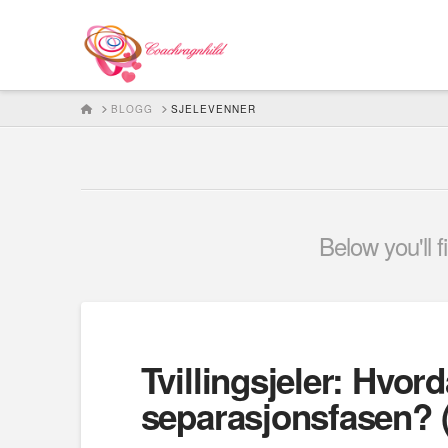
HOME
BLOGG
SJELEVENNER
Below you'll f
Tvillingsjeler: Hvor
separasjonsfasen? 