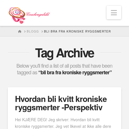
Nav
HOME
BLOGG
BLI BRA FRA KRONISKE RYGGSMERTER
Tag Archive
Below you'll find a list of all posts that have been
tagged as
“bli bra fra kroniske ryggsmerter”
Hvordan bli kvitt kroniske
ryggsmerter -Perspektiv
Hei KJÆRE DEG! Jeg skriver: Hvordan bli kvitt
kroniske ryggsmerter. Jeg vet likevel at ikke alle dere