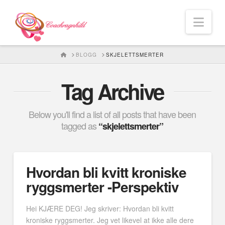
Nav
HOME
BLOGG
SKJELETTSMERTER
Tag Archive
Below you'll find a list of all posts that have been
tagged as
“skjelettsmerter”
Hvordan bli kvitt kroniske
ryggsmerter -Perspektiv
Hei KJÆRE DEG! Jeg skriver: Hvordan bli kvitt
kroniske ryggsmerter. Jeg vet likevel at ikke alle dere