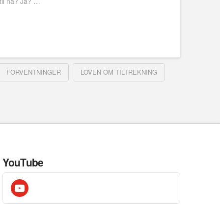
 til nå? Ja? …
FORVENTNINGER
LOVEN OM TILTREKNING
YouTube
youtube