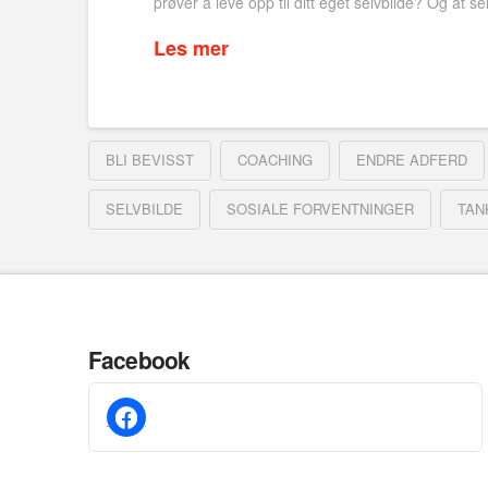
prøver å leve opp til ditt eget selvbilde? Og at 
Les mer
BLI BEVISST
COACHING
ENDRE ADFERD
SELVBILDE
SOSIALE FORVENTNINGER
TAN
Facebook
facebook