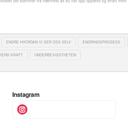
selvbildet ditt stammer fra nærmest alt du har opp opplevd og erfart frem
ENDRE HVORDAN VI SER OSS SELV
ENDRINGSPROSESS
KENS KRAFT
UNDERBEVISSTHETEN
Instagram
instagram