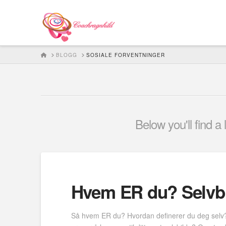
HOME
BLOGG
SOSIALE FORVENTNINGER
Below you'll find a
Hvem ER du? Selvbi
Så hvem ER du? Hvordan definerer du deg selv? Er 