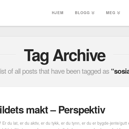
HJEM
BLOGG
MEG
Tag Archive
 list of all posts that have been tagged as
“sosi
ldets makt – Perspektiv
du lat, er du aktiv, er du tykk, er du tynn, er du er bygde-jente/gutt e