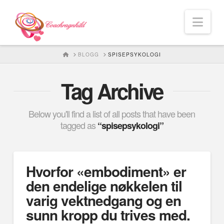
Nav
HOME
BLOGG
SPISEPSYKOLOGI
Tag Archive
Below you'll find a list of all posts that have been
tagged as
“spisepsykologi”
Hvorfor «embodiment» er
den endelige nøkkelen til
varig vektnedgang og en
sunn kropp du trives med.