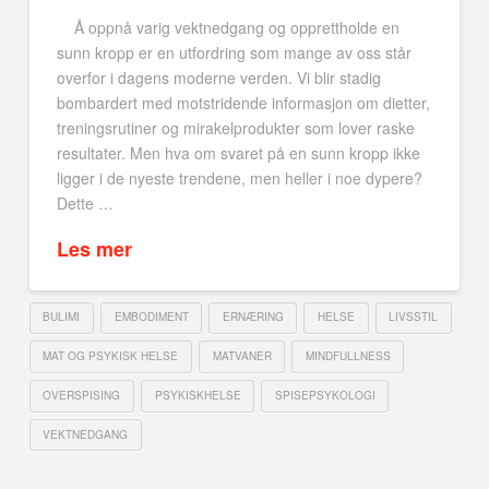
Å oppnå varig vektnedgang og opprettholde en
sunn kropp er en utfordring som mange av oss står
overfor i dagens moderne verden. Vi blir stadig
bombardert med motstridende informasjon om dietter,
treningsrutiner og mirakelprodukter som lover raske
resultater. Men hva om svaret på en sunn kropp ikke
ligger i de nyeste trendene, men heller i noe dypere?
Dette …
Les mer
BULIMI
EMBODIMENT
ERNÆRING
HELSE
LIVSSTIL
MAT OG PSYKISK HELSE
MATVANER
MINDFULLNESS
OVERSPISING
PSYKISKHELSE
SPISEPSYKOLOGI
VEKTNEDGANG