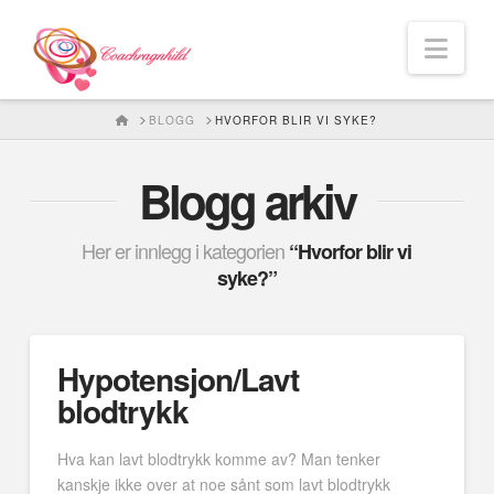
Nav
HOME
BLOGG
HVORFOR BLIR VI SYKE?
Blogg arkiv
Her er innlegg i kategorien
“Hvorfor blir vi
syke?”
Hypotensjon/Lavt
blodtrykk
Hva kan lavt blodtrykk komme av? Man tenker
kanskje ikke over at noe sånt som lavt blodtrykk