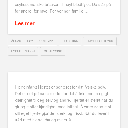
psykosomatiske årsaken til høyt blodtrykk: Du står på
for andre, for mye. For venner, familie …
Les mer
ÅRSAK TIL HØYT BLODTRYKK
HOLISTISK
HØYT BLODTRYKK
HYPERTENSJON
METAFYSISK
Hjerteinfarkt Hjertet er senteret for ditt fysiske selv.
Det er det primære stedet for det å føle, motta og gi
kjærlighet til deg selv og andre. Hjertet er sterkt når du
gir og mottar kjærlighet med letthet. Å være sann mot
sitt eget hjerte gjør det sterkt og friskt. Når du lever i
tråd med hjertet ditt og evner å …