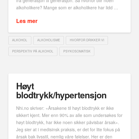
fra generasjon til generasjon. Så hvorfor blir noen
alkoholikere? Mange som er alkoholikere har lidd …
Les mer
ALKOHOL
ALKOHOLISME
HVORFOR DRIKKER VI
PERSPEKTIV PÅ ALKOHOL
PSYKOSOMATISK
Høyt
blodtrykk/hypertensjon
Nhi.no skriver: «Årsakene til høyt blodtrykk er ikke
sikkert kjent. Mer enn 90% av alle som undersøkes for
høyt blodtrykk, har ikke noen sikker påvisbar årsak».
Jeg sier at i medisinsk praksis, er det for lite fokus på
årsak bak livsstil, nemlig våre følelser. Her er den